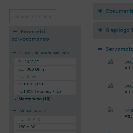
Document
Rimuovi tutti i filtri
Riepilogo 
Parametri
servocomando
Servomotor
Segnale di posizionamento
0...10 V CC
SAX
Attu
0...1000 Ohm
0...20 mA
0..100% (KNX)
SAX
0..100% (Modbus RTU)
Attu
Mostra tutto (10)
SAX
Alimentazione
Attu
20...30 V DC
230 V AC