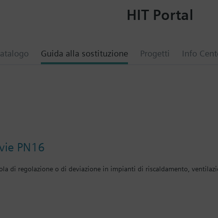
HIT Portal
atalogo
Guida alla sostituzione
Progetti
Info Cent
e
 vie PN16
ola di regolazione o di deviazione in impianti di riscaldamento, ventilaz
 con attacchi flangiati