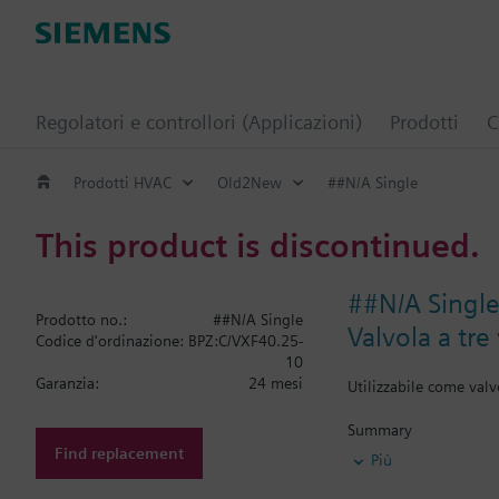
Regolatori e controllori (Applicazioni)
Prodotti
C
Prodotti HVAC
Old2New
##N/A Single
This product is discontinued.
##N/A Singl
Prodotto no.:
##N/A Single
Valvola a tre
Codice d'ordinazione:
BPZ:C/VXF40.25-
10
Garanzia:
24 mesi
Utilizzabile come valv
Summary
Valvole a due o tre vie
Find replacement
Più