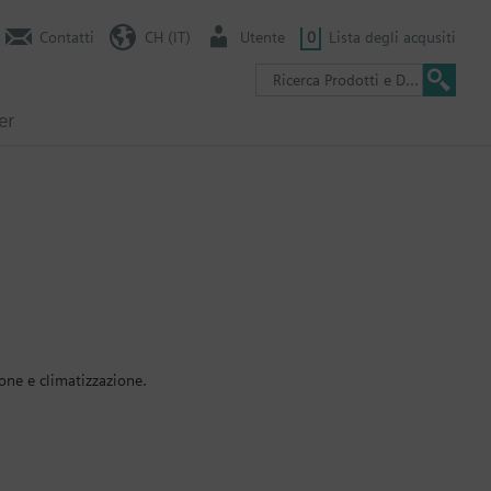
Contatti
CH (IT)
Utente
0
Lista degli acqusiti
er
ione e climatizzazione.