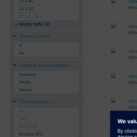
24 V AC
SAX
Attu
24 V DC
DC 24...48 V
Mostra tutto (6)
SAX
Attu
Ritorno a molla
Si
SAX
No
Attu
Tempo di posizionamento
Standard
SKB
Medio
Attu
Veloce
SKB
Comunicazione
Attu
No
KNX
BACnet/IP
SKB
Attu
Modbus RTU