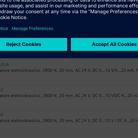
82.50
atore elettroidraulico, 2800 N, 20 mm, AC 24 V, 3-punti
62/MO
atore elettroidraulico, 2800 N, 20 mm, ModBus RTU
62UA
atore elettroidraulico, 2800 N, 20 mm, AC 24 V, DC 0...10 V/4...20 mA,
62
atore elettroidraulico, 2800 N, 20 mm, AC 24 V, DC 0...10 V/DC 4...20 
60
atore elettroidraulico, 2800 N, 20 mm, AC 24 V, DC 0...10 V / DC 4...20