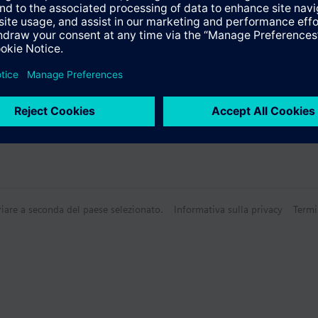
riare a seconda del paese selezionato.
Informativa sulla privacy
Termi