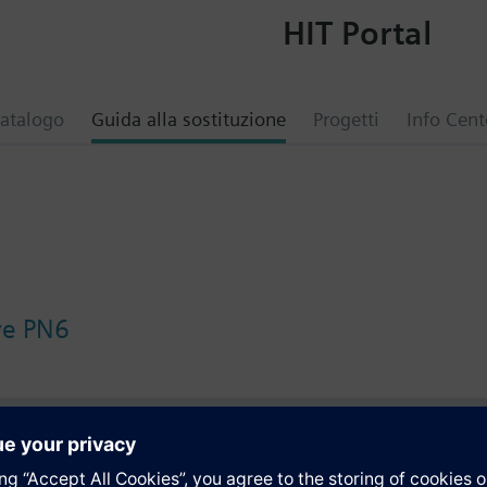
HIT Portal
atalogo
Guida alla sostituzione
Progetti
Info Cent
lve PN6
i