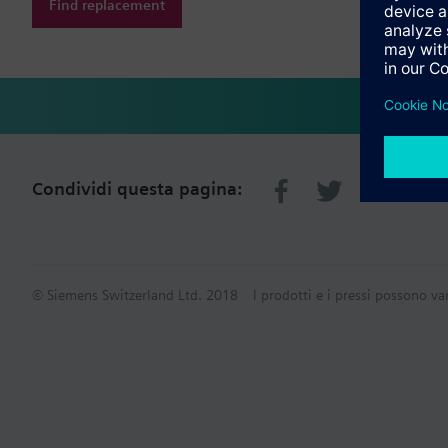
Find replacement
Condividi questa pagina:
© Siemens Switzerland Ltd. 2018
I prodotti e i pressi possono va