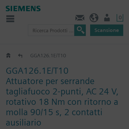
0
Contatti
CH (IT)
Utente
Scansione
GGA..26.1E
GGA126.1E/T10
GGA126.1E/T10
Attuatore per serrande
tagliafuoco 2-punti, AC 24 V,
rotativo 18 Nm con ritorno a
molla 90/15 s, 2 contatti
ausiliario