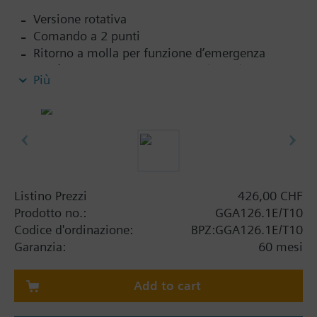
Versione rotativa
Comando a 2 punti
Ritorno a molla per funzione d’emergenza
Unità di controllo temperatura (72 °C) *
Più
Contatti ausiliari a taratura fissa con punto
d’inserzione 5 ° risp. 80 °
Accoppiamento di forma per sezioni asse
quadrate (10x10)
Comando manuale
Indicazione di posizione della serranda
Esecuzione in metallo con custodia interamente
Listino Prezzi
426,00 CHF
in alluminio pressofuso
Prodotto no.:
GGA126.1E/T10
Codice d'ordinazione:
BPZ:GGA126.1E/T10
Summary
Garanzia:
60 mesi
* Temperatura max. 72 °C Tf1 esterno canale o
max. 72 °C Tf2 interno canale
Add to cart