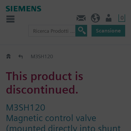
0
Contatti
CH (IT)
Utente
Scansione
Old2New
M3SH120
This product is
discontinued.
M3SH120
Magnetic control valve
(mounted directly into shunt