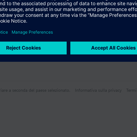
riare a seconda del paese selezionato.
Informativa sulla privacy
Termi