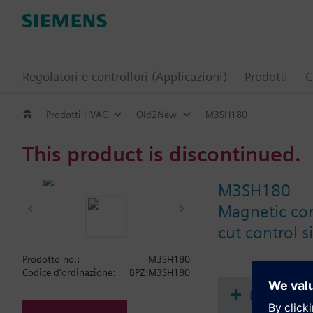
Regolatori e controllori (Applicazioni)
Prodotti
C
Prodotti HVAC
Old2New
M3SH180
This product is discontinued.
M3SH180
Magnetic con
cut control s
Prodotto no.:
M3SH180
Codice d'ordinazione:
BPZ:M3SH180
Document