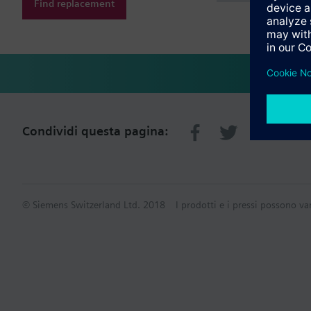
Find replacement
Condividi questa pagina:
© Siemens Switzerland Ltd. 2018
I prodotti e i pressi possono va