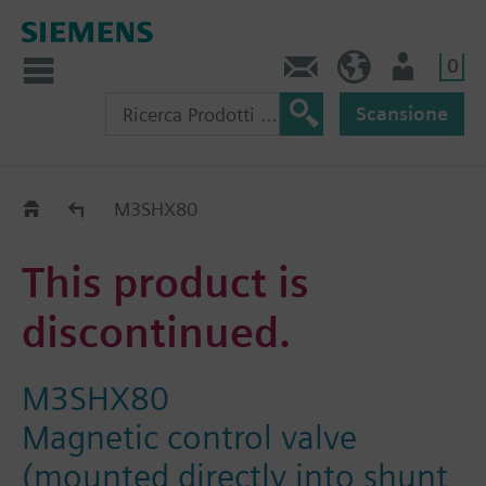
0
Contatti
CH (IT)
Utente
Scansione
Old2New
M3SHX80
This product is
discontinued.
M3SHX80
Magnetic control valve
(mounted directly into shunt