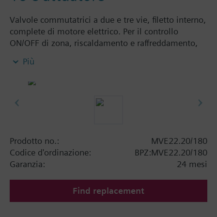
Valvole commutatrici a due e tre vie, filetto interno,
complete di motore elettrico. Per il controllo
ON/OFF di zona, riscaldamento e raffreddamento,
con leva manuale, cavo di connessione 1.8 m.
Più
Informazioni aggiuntive
Attuatore e valvola già assemblati.
L'attuatore può essere sostituito senza smontare la
valvola.
Prodotto no.:
MVE22.20/180
Codice d'ordinazione:
BPZ:MVE22.20/180
Garanzia:
24 mesi
Find replacement