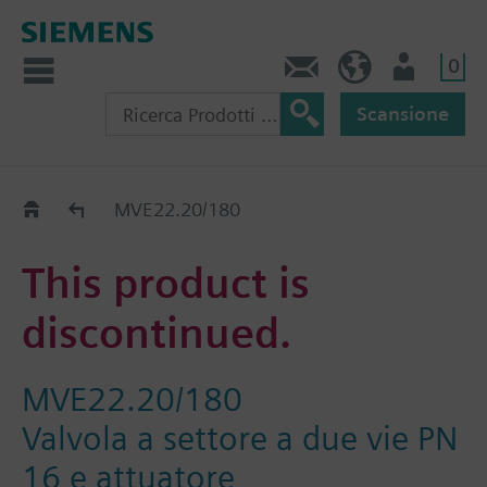
0
Contatti
CH (IT)
Utente
Scansione
Old2New
MVE22.20/180
This product is
discontinued.
MVE22.20/180
Valvola a settore a due vie PN
16 e attuatore