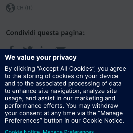
CH (IT)
Condividi questa pagina:
© Siemens Switzerland Ltd. 2018
I prodotti e i pressi possono variare a seconda del
paese selezionato.