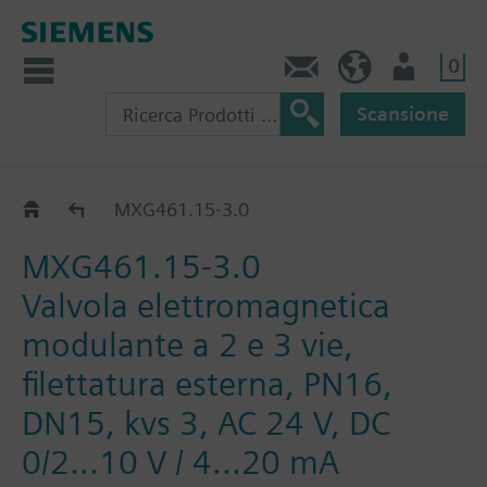
0
Contatti
CH (IT)
Utente
Scansione
MXG461..
MXG461.15-3.0
MXG461.15-3.0
Valvola elettromagnetica
modulante a 2 e 3 vie,
filettatura esterna, PN16,
DN15, kvs 3, AC 24 V, DC
0/2...10 V / 4...20 mA