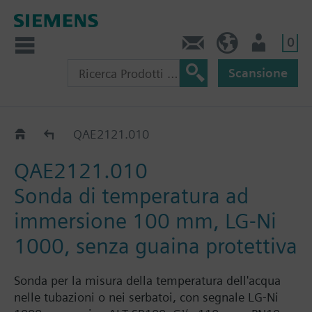
0
Contatti
CH (IT)
Utente
Scansione
QAE21..
QAE2121.010
QAE2121.010
Sonda di temperatura ad
immersione 100 mm, LG-Ni
1000, senza guaina protettiva
Sonda per la misura della temperatura dell'acqua
nelle tubazioni o nei serbatoi, con segnale LG-Ni