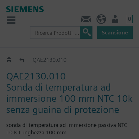
0
Contatti
CH (IT)
Utente
Scansione
QAE21..
QAE2130.010
QAE2130.010
Sonda di temperatura ad
immersione 100 mm NTC 10k
senza guaina di protezione
sonda di temperatura ad immersione passiva NTC
10 K Lunghezza 100 mm