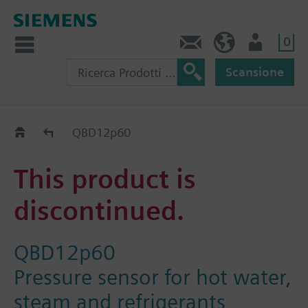
0
Contatti
CH (IT)
Utente
Scansione
Old2New
QBD12p60
This product is
discontinued.
QBD12p60
Pressure sensor for hot water,
steam and refrigerants