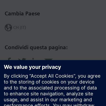
Cambia Paese
CH (IT)
Condividi questa pagina: