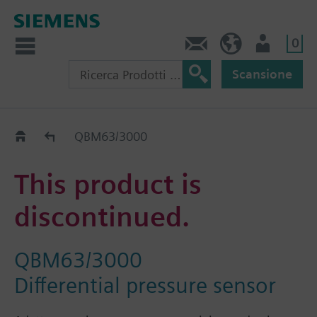
0
Contatti
CH (IT)
Utente
Scansione
Old2New
QBM63/3000
This product is
discontinued.
QBM63/3000
Differential pressure sensor