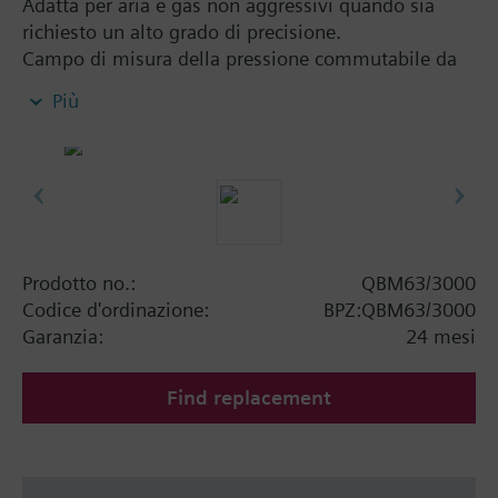
Adatta per aria e gas non aggressivi quando sia
richiesto un alto grado di precisione.
Campo di misura della pressione commutabile da
lineare ad estrazione di radice.
Più
Informazioni aggiuntive
Fornitura senza set di montaggio e senza tubetti di
collegamento.
Prodotto no.:
QBM63/3000
Codice d'ordinazione:
BPZ:QBM63/3000
Garanzia:
24 mesi
Find replacement