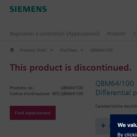
Regolatori e controllori (Applicazioni)
Prodotti
C
Prodotti HVAC
Old2New
QBM64/100
This product is discontinued.
QBM64/100
Prodotto no.:
QBM64/100
Differential 
Codice d'ordinazione:
BPZ:QBM64/100
Caratteristiche tecnic
Find replacement
Document