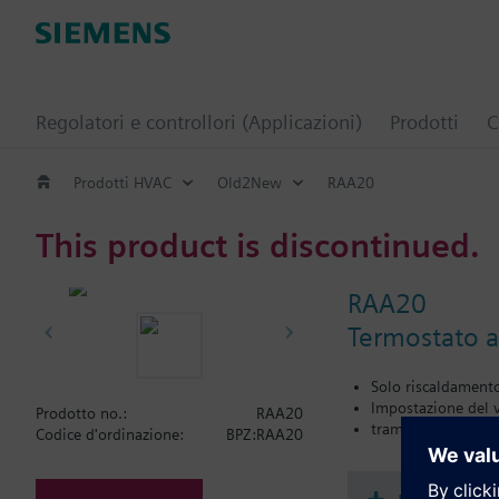
Regolatori e controllori (Applicazioni)
Prodotti
C
Prodotti HVAC
Old2New
RAA20
This product is discontinued.
RAA20
Termostato a
Solo riscaldament
Impostazione del 
Prodotto no.:
RAA20
tramite manopola
Codice d'ordinazione:
BPZ:RAA20