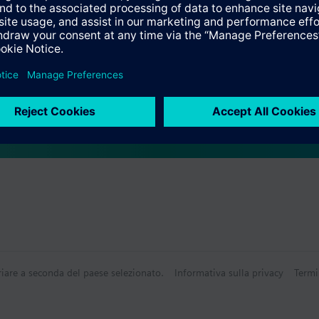
i
Tecnico
riare a seconda del paese selezionato.
Informativa sulla privacy
Termi