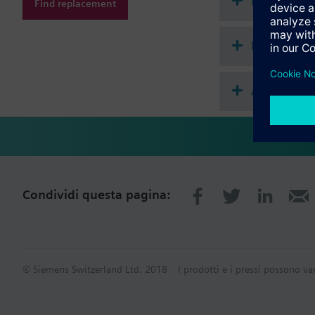
Document
Find replacement
Riepilogo 
Accessori
Condividi questa pagina:
© Siemens Switzerland Ltd. 2018
I prodotti e i pressi possono va