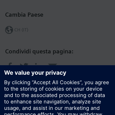
Cambia Paese
CH (IT)
Condividi questa pagina: