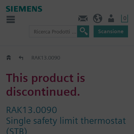
0
Contatti
CH (IT)
Utente
Scansione
Old2New
RAK13.0090
This product is
discontinued.
RAK13.0090
Single safety limit thermostat
(STB)