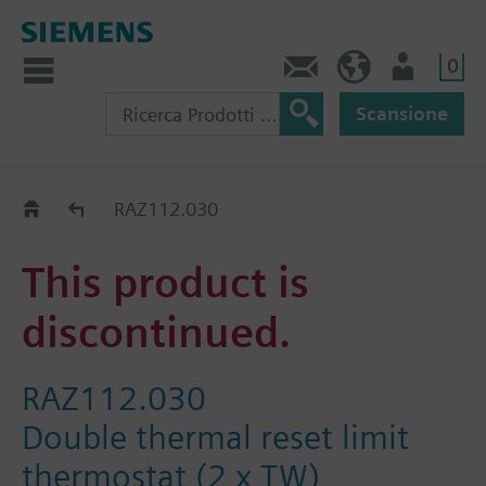
0
Contatti
CH (IT)
Utente
Scansione
Old2New
RAZ112.030
This product is
discontinued.
RAZ112.030
Double thermal reset limit
thermostat (2 x TW)