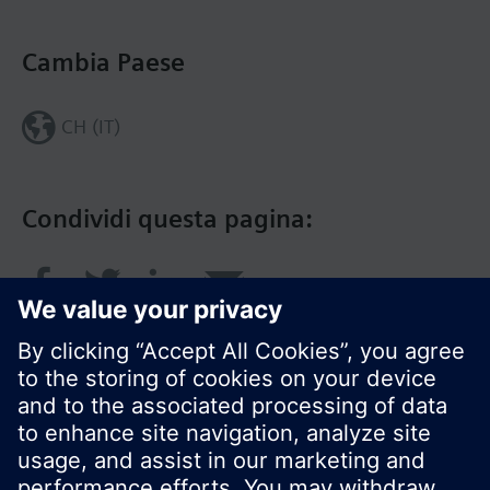
Cambia Paese
CH (IT)
Condividi questa pagina: