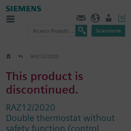
0
Contatti
CH (IT)
Utente
Scansione
Old2New
RAZ12/2020
This product is
discontinued.
RAZ12/2020
Double thermostat without
safety function (control