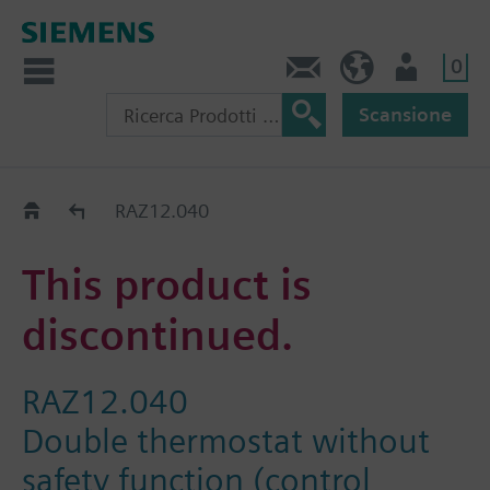
0
Contatti
CH (IT)
Utente
Scansione
Old2New
RAZ12.040
This product is
discontinued.
RAZ12.040
Double thermostat without
safety function (control