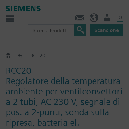
0
Contatti
CH (IT)
Utente
Scansione
RCC..
RCC20
RCC20
Regolatore della temperatura
ambiente per ventilconvettori
a 2 tubi, AC 230 V, segnale di
pos. a 2-punti, sonda sulla
ripresa, batteria el.