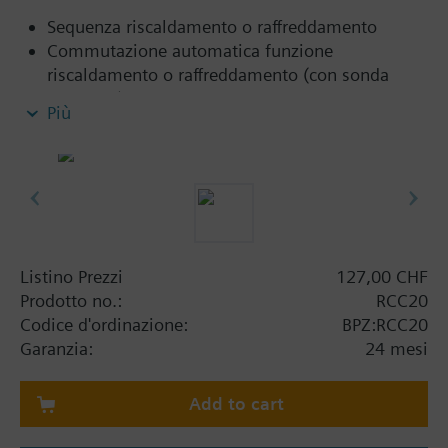
Sequenza riscaldamento o raffreddamento
Commutazione automatica funzione
riscaldamento o raffreddamento (con sonda
QAH11.1)
Più
Ingresso digitale per contatto esterno cambio
regime di funzionamento
Regolatore a 2-punti
Differenziale di commutazione impostabile (1 K
per riscaldamento, 0.5 K per raffreddamento o 4
K riscaldamento, 2 K raffreddamento)
Zona morta impostabile (2 K o 5 K)
Listino Prezzi
127,00 CHF
Prodotto no.:
RCC20
Ingresso per la sonda di ripresa (QAH11.1)
Codice d'ordinazione:
BPZ:RCC20
Funzione antigelo
Garanzia:
24 mesi
Uscite per ventilatori a 3 stadi (0 / I / II / III)
Add to cart