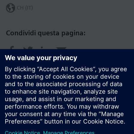
CH (IT)
Condividi questa pagina:
© Siemens Switzerland Ltd. 2018
I prodotti e i pressi possono variare a seconda del
paese selezionato.