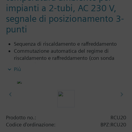
impianti a 2-tubi, AC 230 V,
segnale di posizionamento 3-
punti
Sequenza di riscaldamento e raffreddamento
Commutazione automatica del regime di
riscaldamento e raffreddamento (con sonda
QAH11.1)
Più
Banda proporzionale fissa (4 K riscaldamento, 2
K raffreddamento)
Uscita di comando a 3 punti
Informazioni aggiuntive
Portata dei contatti: 2A, 230 VAC
Prodotto no.:
RCU20
Codice d'ordinazione:
BPZ:RCU20