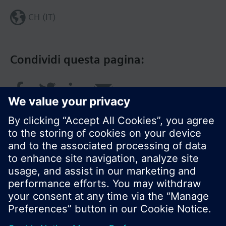
CH (IT)
Condividi questa pagina:
© Siemens Switzerland Ltd. 2018
I prodotti e i pressi possono variare a seconda del
paese selezionato.