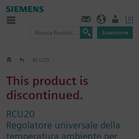
0
Contatti
CH (IT)
Utente
Scansione
Old2New
RCU20
This product is
discontinued.
RCU20
Regolatore universale della
temperatura ambiente per