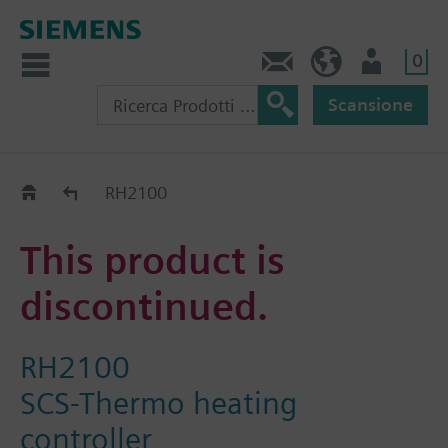
0
Contatti
CH (IT)
Utente
Scansione
Old2New
RH2100
This product is
discontinued.
RH2100
SCS-Thermo heating
controller