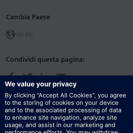
Cambia Paese
CH (IT)
Condividi questa pagina: