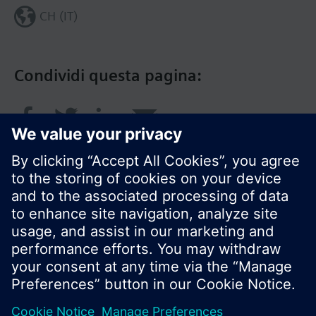
CH (IT)
Condividi questa pagina:
© Siemens Switzerland Ltd. 2018
I prodotti e i pressi possono variare a seconda del
paese selezionato.