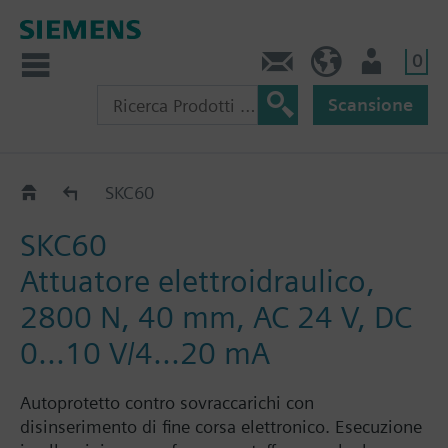
0
Contatti
CH (IT)
Utente
Scansione
SKC60/SKC62..
SKC60
SKC60
Attuatore elettroidraulico,
2800 N, 40 mm, AC 24 V, DC
0...10 V/4...20 mA
Autoprotetto contro sovraccarichi con
disinserimento di fine corsa elettronico. Esecuzione