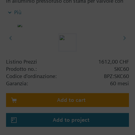
in alluminio pressofuso con staffa per valvole con
corsa di 40 mm Hub. Alloggiamento per un
Più
contatto aux.. Con comando manuale.
Informazioni aggiuntive
SKC..U, SKC..UA sono omologati UL. MK..6.. Sono
attuatori con funzione di sicurezza secondo DIN EN
14597.
Listino Prezzi
1612,00 CHF
Prodotto no.:
SKC60
Codice d'ordinazione:
BPZ:SKC60
Garanzia:
60 mesi
Add to cart
Add to project