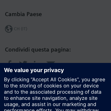
Cambia Paese
CH (IT)
Condividi questa pagina: