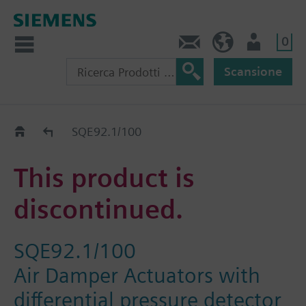
0
Contatti
CH (IT)
Utente
Scansione
Old2New
SQE92.1/100
This product is
discontinued.
SQE92.1/100
Air Damper Actuators with
differential pressure detector