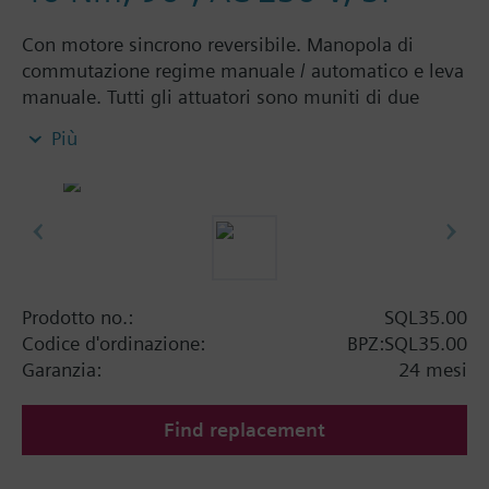
Con motore sincrono reversibile. Manopola di
commutazione regime manuale / automatico e leva
manuale. Tutti gli attuatori sono muniti di due
contatti di fine corsa a bordo.
Più
Informazioni aggiuntive
Tutti gli attuatori dispongono di due contatti fissi di
fine corsa e di un alloggiamento per un elemento
supplementare (contatto ausiliario o
potenziometro).
Prodotto no.:
SQL35.00
Codice d'ordinazione:
BPZ:SQL35.00
Garanzia:
24 mesi
Find replacement