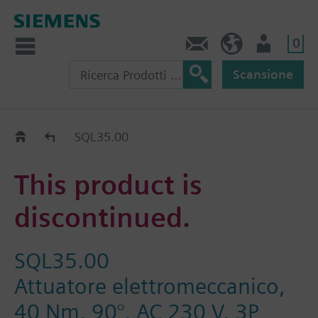
0
Contatti
CH (IT)
Utente
Scansione
Old2New
SQL35.00
This product is
discontinued.
SQL35.00
Attuatore elettromeccanico,
40 Nm, 90°, AC 230 V, 3P