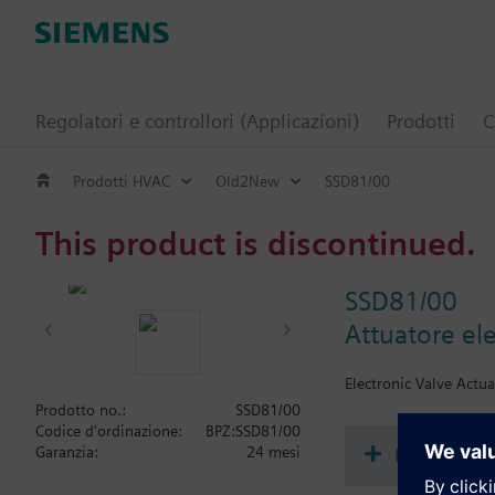
Regolatori e controllori (Applicazioni)
Prodotti
C
Prodotti HVAC
Old2New
SSD81/00
This product is discontinued.
SSD81/00
Attuatore el
Electronic Valve Actua
Prodotto no.:
SSD81/00
Codice d'ordinazione:
BPZ:SSD81/00
Document
Garanzia:
24 mesi