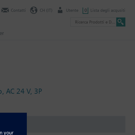
Contatti
CH (IT)
Utente
0
Lista degli acqusiti
er
, AC 24 V, 3P