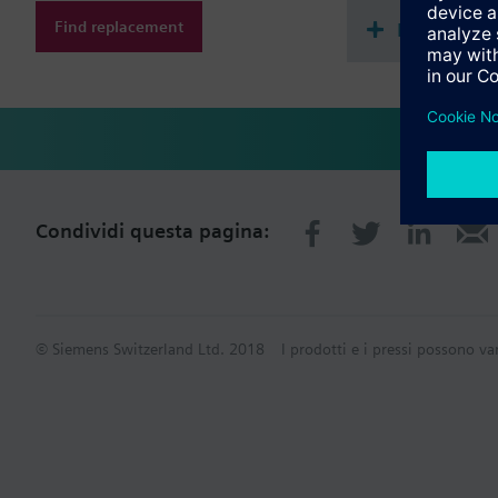
Find replacement
Riepilogo 
Condividi questa pagina:
© Siemens Switzerland Ltd. 2018
I prodotti e i pressi possono va