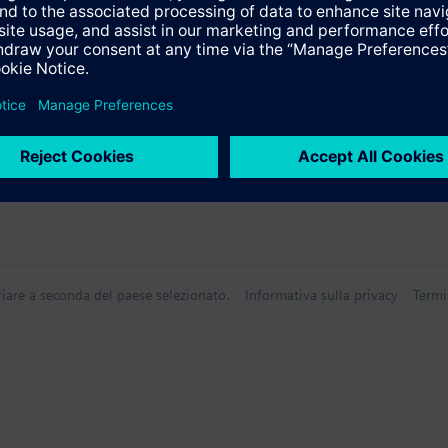
riare a seconda del paese selezionato.
Informativa sulla privacy
Termi