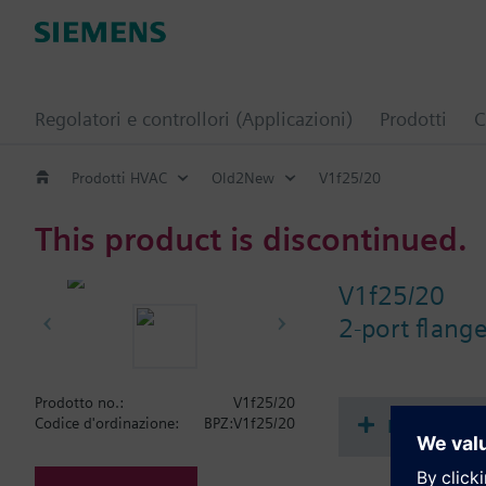
Regolatori e controllori (Applicazioni)
Prodotti
C
Prodotti HVAC
Old2New
V1f25/20
This product is discontinued.
V1f25/20
2-port flang
Prodotto no.:
V1f25/20
Document
Codice d'ordinazione:
BPZ:V1f25/20