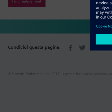
Find replacement
Condividi questa pagina:
© Siemens Switzerland Ltd. 2018
I prodotti e i pressi possono va