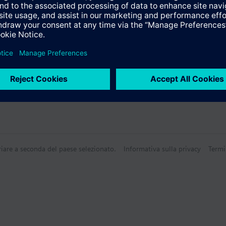
riare a seconda del paese selezionato.
Informativa sulla privacy
Termi