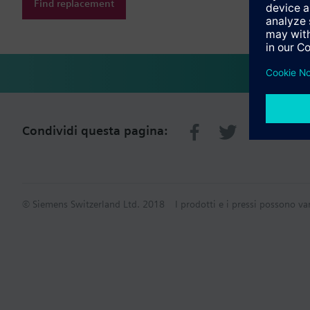
Find replacement
Condividi questa pagina:
© Siemens Switzerland Ltd. 2018
I prodotti e i pressi possono va