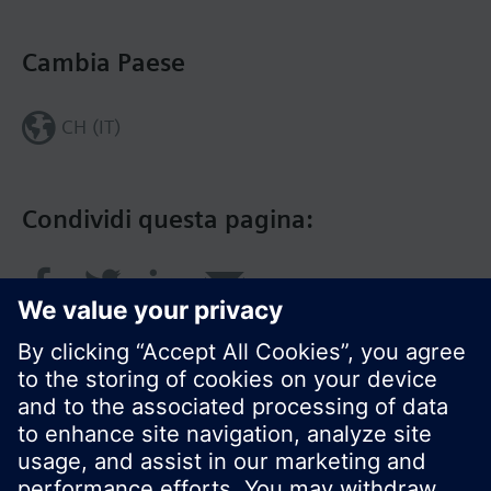
Cambia Paese
CH (IT)
Condividi questa pagina: