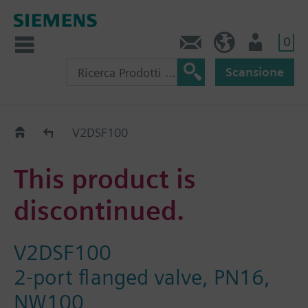
0
Contatti
CH (IT)
Utente
Scansione
Old2New
V2DSF100
This product is
discontinued.
V2DSF100
2-port flanged valve, PN16,
NW100