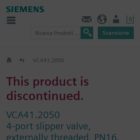
0
Contatti
CH (IT)
Utente
Scansione
Old2New
VCA41.2050
This product is
discontinued.
VCA41.2050
4-port slipper valve,
externally threaded, PN16,