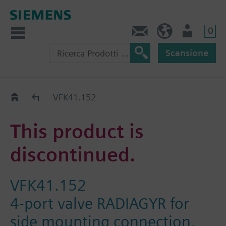
0
Contatti
CH (IT)
Utente
Scansione
Old2New
VFK41.152
This product is
discontinued.
VFK41.152
4-port valve RADIAGYR for
side mounting connection,