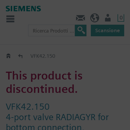
0
Contatti
CH (IT)
Utente
Scansione
Old2New
VFK42.150
This product is
discontinued.
VFK42.150
4-port valve RADIAGYR for
bottom connection,