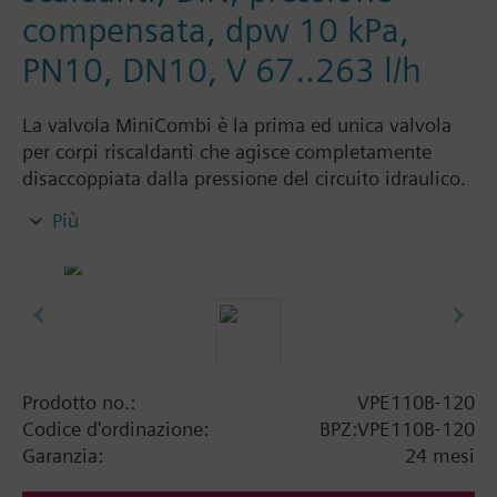
compensata, dpw 10 kPa,
PN10, DN10, V 67..263 l/h
La valvola MiniCombi è la prima ed unica valvola
per corpi riscaldanti che agisce completamente
disaccoppiata dalla pressione del circuito idraulico.
Grazie alla sua innovativa tecnica, essa adempie,
Più
contemporaneamente due funzioni. La valvola
MiniCombi riunisce in un unico corpo la valvola di
regolazione della portata e la valvola di
bilanciamento automatico della pressione.
Unitamente alla testina di regolazione, la valvola
MiniCombi permette la realizzazione di circuiti di
regolazione del riscaldamento ottimali, nei quali il
Prodotto no.:
VPE110B-120
problema dell’infuenza idraulica reciproca è
Codice d'ordinazione:
BPZ:VPE110B-120
eliminato definitivamente. L’intera installazione e
Garanzia:
24 mesi
taratura delle valvole di bilanciamento dei circuiti