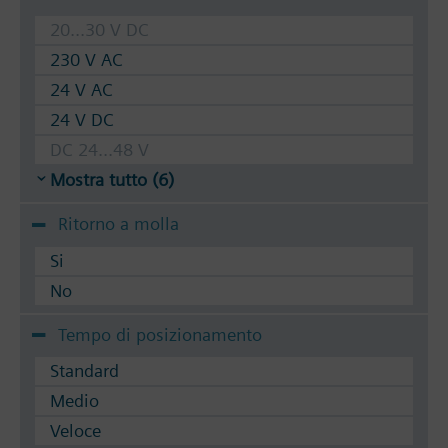
Le valvole possono essere azionate con gli attuatori
20...30 V DC
per corpi scaldanti Siemens SSA../STA../STS61 o con
230 V AC
le testine termostatiche RTN...
24 V AC
24 V DC
DC 24...48 V
Mostra tutto (6)
Ritorno a molla
Si
No
Tempo di posizionamento
Standard
Medio
Veloce