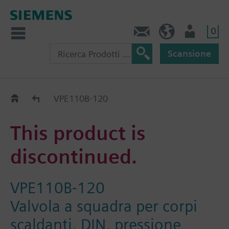
0
Contatti
CH (IT)
Utente
Scansione
Old2New
VPE110B-120
This product is
discontinued.
VPE110B-120
Valvola a squadra per corpi
scaldanti, DIN, pressione