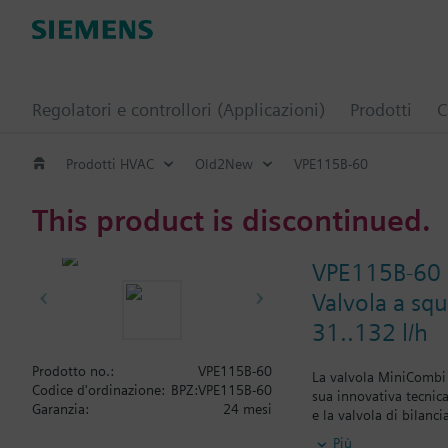
Regolatori e controllori (Applicazioni)
Prodotti
C
Prodotti HVAC
Old2New
VPE115B-60
This product is discontinued.
VPE115B-60
Valvola a sq
31..132 l/h
Prodotto no.:
VPE115B-60
La valvola MiniCombi è
Codice d'ordinazione:
BPZ:VPE115B-60
sua innovativa tecnic
Garanzia:
24 mesi
e la valvola di bilanc
regolazione del riscal
Più