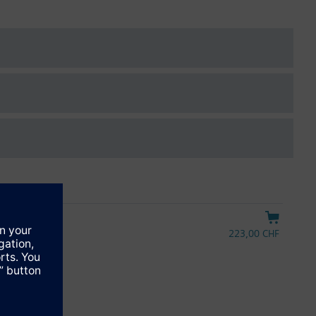
r circuito viene eliminato. La valvola MiniCombi regola
S61 o con le testine termostatiche RTN...
223,00 CHF