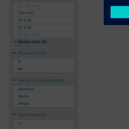
20...30 V DC
230 V AC
24 V AC
24 V DC
DC 24...48 V
Mostra tutto (6)
Ritorno a molla
Si
No
Tempo di posizionamento
Standard
Medio
Veloce
Comunicazione
No