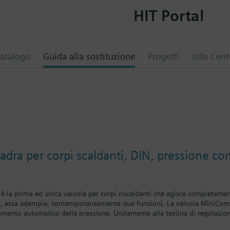
HIT Portal
atalogo
Guida alla sostituzione
Progetti
Info Cent
uadra per corpi scaldanti, DIN, pressione 
 la prima ed unica valvola per corpi riscaldanti che agisce completamente
a, essa adempie, contemporaneamente due funzioni. La valvola MiniCombi 
iamento automatico della pressione. Unitamente alla testina di regolazion
damento ottimali, nei quali il problema dell’infuenza idraulica reciproca è