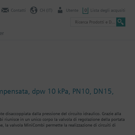
Contatti
CH (IT)
Utente
0
Lista degli acqusiti
er
compensata, dpw 10 kPa, PN10, DN15,
 disaccoppiata dalla pressione del circuito idraulico. Grazie alla
riunisce in un unico corpo la valvola di regolazione della portata
e, la valvola MiniCombi permette la realizzazione di circuiti di
 eliminato definitivamente. L’intera installazione e taratura delle