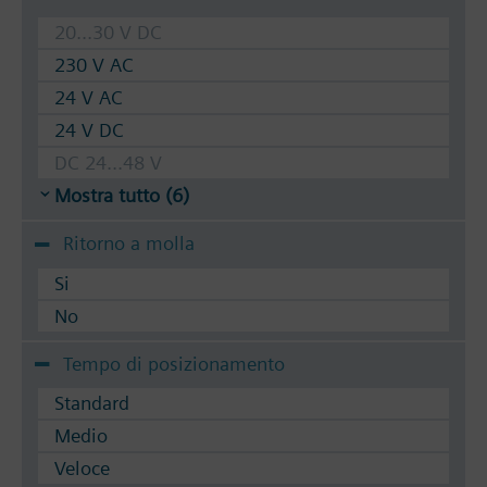
Le valvole possono essere azionate con gli attuatori
20...30 V DC
per corpi scaldanti Siemens SSA../STA../STS61 o con
230 V AC
le testine termostatiche RTN...
24 V AC
24 V DC
DC 24...48 V
Mostra tutto (6)
Ritorno a molla
Si
No
Tempo di posizionamento
Standard
Medio
Veloce