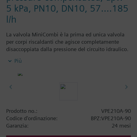
5 kPa, PN10, DN10, 57....185
l/h
La valvola MiniCombi è la prima ed unica valvola
per corpi riscaldanti che agisce completamente
disaccoppiata dalla pressione del circuito idraulico.
Grazie alla sua innovativa tecnica, essa adempie,
Più
contemporaneamente due funzioni. La valvola
MiniCombi riunisce in un unico corpo la valvola di
regolazione della portata e la valvola di
bilanciamento automatico della pressione.
Unitamente alla testina di regolazione, la valvola
MiniCombi permette la realizzazione di circuiti di
regolazione del riscaldamento ottimali, nei quali il
Prodotto no.:
VPE210A-90
problema dell’infuenza idraulica reciproca è
Codice d'ordinazione:
BPZ:VPE210A-90
eliminato definitivamente. L’intera installazione e
Garanzia:
24 mesi
taratura delle valvole di bilanciamento dei circuiti