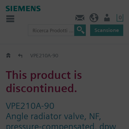
0
Contatti
CH (IT)
Utente
Scansione
Old2New
VPE210A-90
This product is
discontinued.
VPE210A-90
Angle radiator valve, NF,
pressure-compensated, dpw