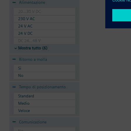
Alimentazione
20...30 V DC
230 V AC
24 V AC
24 V DC
DC 24...48 V
Mostra tutto (6)
Ritorno a molla
Si
No
Tempo di posizionamento
Standard
Medio
Veloce
Comunicazione
No