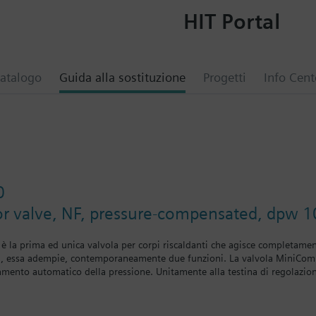
HIT Portal
atalogo
Guida alla sostituzione
Progetti
Info Cent
0
or valve, NF, pressure-compensated, dpw 1
 la prima ed unica valvola per corpi riscaldanti che agisce completamente
a, essa adempie, contemporaneamente due funzioni. La valvola MiniCombi 
iamento automatico della pressione. Unitamente alla testina di regolazion
damento ottimali, nei quali il problema dell’infuenza idraulica reciproca è
to dei circuiti idraulici diventa superflua. Il bilanciamento idraulico pe
armente su ogni corpo riscaldante.