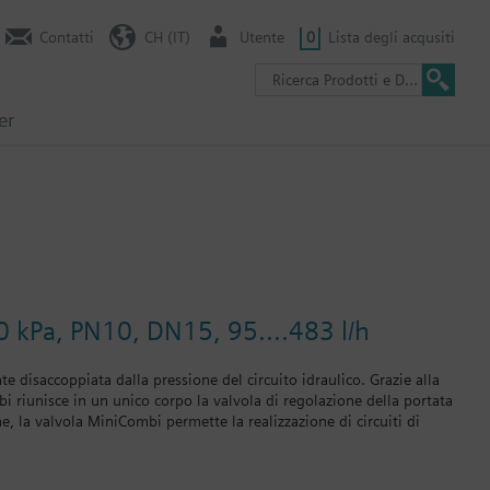
Contatti
CH (IT)
Utente
0
Lista degli acqusiti
er
0 kPa, PN10, DN15, 95....483 l/h
 disaccoppiata dalla pressione del circuito idraulico. Grazie alla
riunisce in un unico corpo la valvola di regolazione della portata
e, la valvola MiniCombi permette la realizzazione di circuiti di
 eliminato definitivamente. L’intera installazione e taratura delle
r circuito viene eliminato. La valvola MiniCombi regola