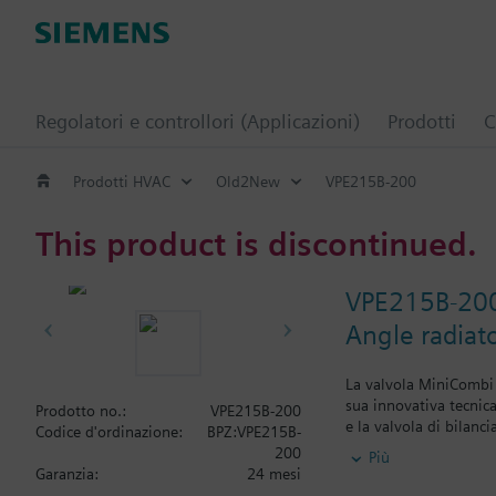
Regolatori e controllori (Applicazioni)
Prodotti
C
Prodotti HVAC
Old2New
VPE215B-200
This product is discontinued.
VPE215B-20
Angle radiat
La valvola MiniCombi è
sua innovativa tecnic
Prodotto no.:
VPE215B-200
e la valvola di bilanc
Codice d'ordinazione:
BPZ:VPE215B-
regolazione del riscal
200
Più
valvole di bilanciamen
Garanzia:
24 mesi
integralmente, singol