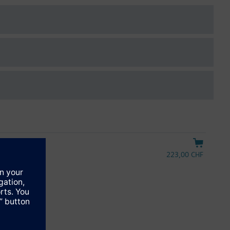
S61 o con le testine termostatiche RTN...
223,00 CHF