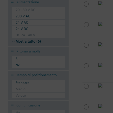
Alimentazione
20...30 V DC
230 V AC
24 V AC
24 V DC
DC 24...48 V
Mostra tutto (6)
Ritorno a molla
Si
No
Tempo di posizionamento
Standard
Medio
Veloce
Comunicazione
No