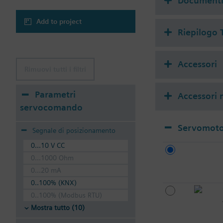
Document
Add to project
Riepilogo 
Accessori
Rimuovi tutti i filtri
Parametri
Accessori m
servocomando
Servomotor
Segnale di posizionamento
0...10 V CC
0...1000 Ohm
0...20 mA
0..100% (KNX)
0..100% (Modbus RTU)
Mostra tutto (10)