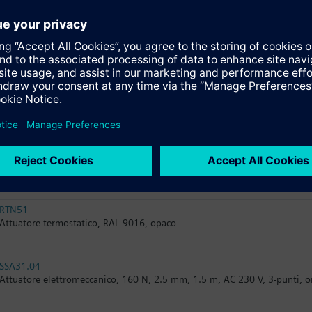
STA66/00
Attuatore elettrotermico, 125 N, AC/DC 24 V, DC 0...10 V, NC, senza cav
STA66/10
Attuatore elettrotermico, 100 N, AC 230 V, 2-punti, per valvola combinat
RTN71
Attuatore termostatico con sonda a distanza
RTN51
Attuatore termostatico, RAL 9016, opaco
SSA31.04
Attuatore elettromeccanico, 160 N, 2.5 mm, 1.5 m, AC 230 V, 3-punti, o