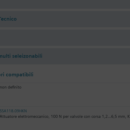
i
Tecnico
ulti seleizonabili
i compatibili
non definito
SSA118.09HKN
Attuatore elettromeccanico, 100 N per valvole con corsa 1,2...6,5 mm, 