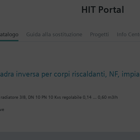
HIT Portal
atalogo
Guida alla sostituzione
Progetti
Info Cent
adra inversa per corpi riscaldanti, NF, imp
 radiatore 3/8, DN 10 PN 10 Kvs regolabile 0,14 ... 0,60 m3/h
ive
bined with Siemens actuators RTN../SSA.../STA..