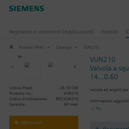
Regolatori e controllori (Applicazioni)
Prodotti
C
Prodotti HVAC
Catalogo
VUN210
VUN210
Valvola a squ
14...0.60
Listino Prezzi
24,10 CHF
valvola ad angolo per
Prodotto no.:
VUN210
Codice d'ordinazione:
BPZ:VUN210
Informazioni aggiunt
Garanzia:
60 mesi
The valves can be com
Più
Add to cart