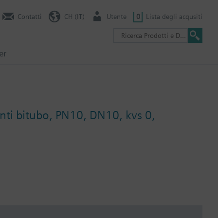
Contatti
CH (IT)
Utente
0
Lista degli acqusiti
er
ianti bitubo, PN10, DN10, kvs 0,