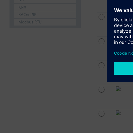
KNX
BACnet/IP
Modbus RTU