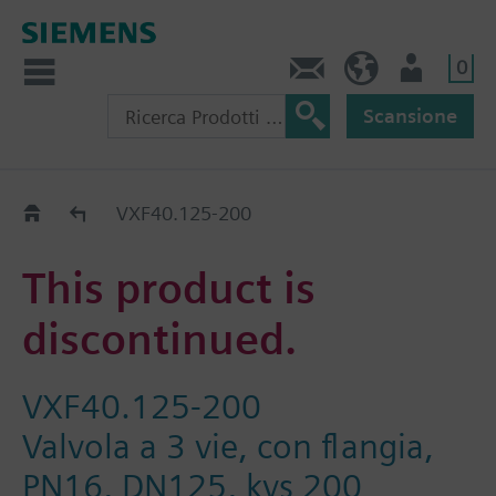
0
Contatti
CH (IT)
Utente
Scansione
Old2New
VXF40.125-200
This product is
discontinued.
VXF40.125-200
Valvola a 3 vie, con flangia,
PN16, DN125, kvs 200