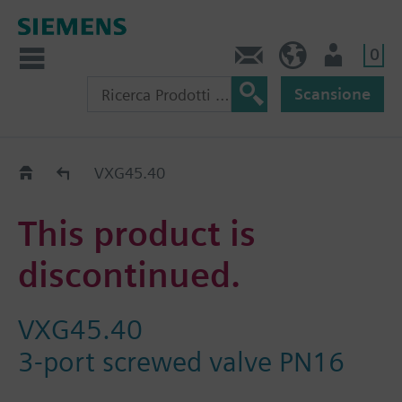
0
Contatti
CH (IT)
Utente
Scansione
Old2New
VXG45.40
This product is
discontinued.
VXG45.40
3-port screwed valve PN16