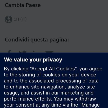
Cambia Paese
CH (IT)
Condividi questa pagina:
© Siemens Switzerland Ltd. 2018