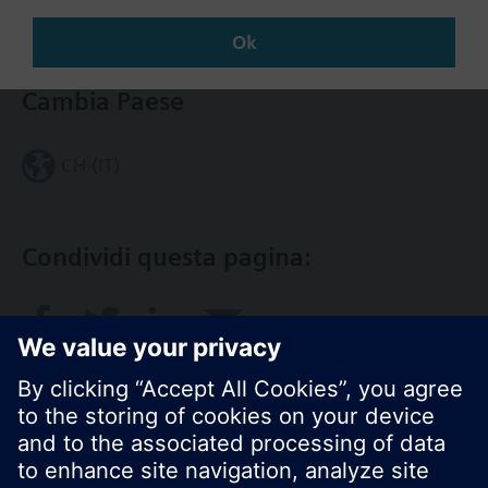
Contatti
Ok
Cambia Paese
CH (IT)
Condividi questa pagina: