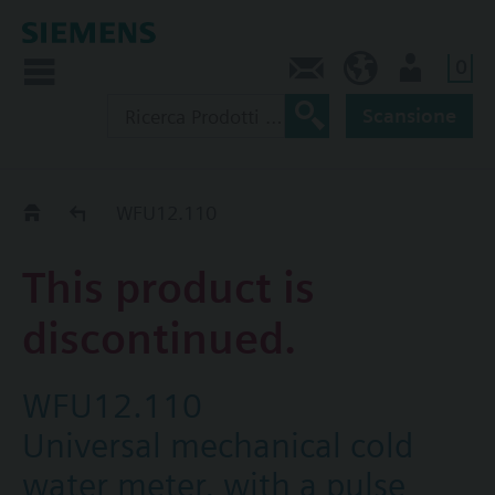
0
Contatti
CH (IT)
Utente
Scansione
Old2New
WFU12.110
This product is
discontinued.
WFU12.110
Universal mechanical cold
water meter, with a pulse