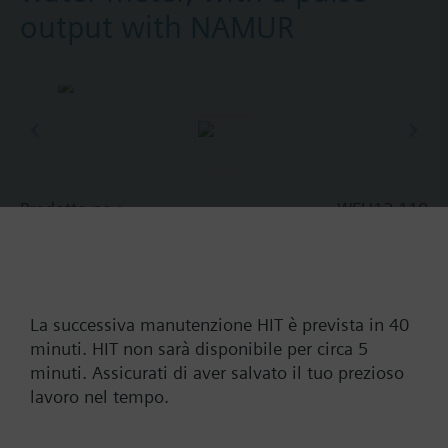
output with NAMUR
Prodotto no.:
WFU12.110
Codice d'ordinazione:
BPZ:WFU12.110
Find replacement
La successiva manutenzione HIT è prevista in 40
minuti. HIT non sarà disponibile per circa 5
minuti. Assicurati di aver salvato il tuo prezioso
Documenti
lavoro nel tempo.