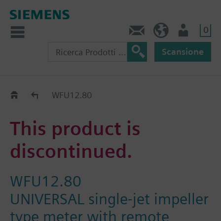
0
Contatti
CH (IT)
Utente
Scansione
Old2New
WFU12.80
This product is
discontinued.
WFU12.80
UNIVERSAL single-jet impeller
type meter with remote