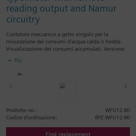
reading output and Namur
circuitry
Contatore meccanico a getto singolo per la
misurazione dei consumi d’acqua calda o fredda.
Visualizzazione dei consumi accumulati. Versione
con o senza uscita ad impulsi. Corpo in ottone
Più
nichelato, girante a secco con trasmissione
magnetica e totalizzatore girevole.
Montaggio orizzontale = classe A
Montaggio verticale = classe B
La Siemens Building Technologies fornisce contatori
d’acqua meccanici a getto singolo fino ad una
portata nominale di 2,5 m³ /h, tipi WFK... per acqua
Prodotto no.:
WFU12.80
fredda e WFW... per acqua calda.
Codice d'ordinazione:
BPZ:WFU12.80
Find replacement