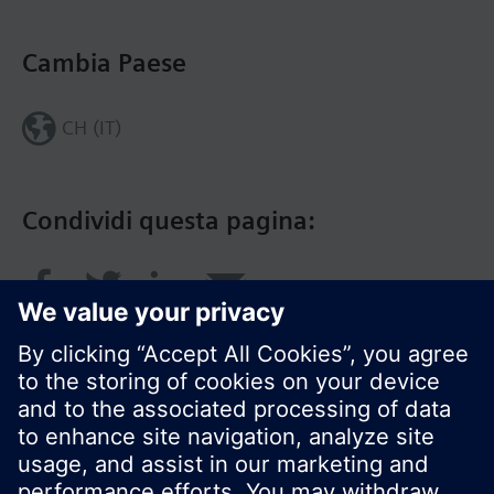
Cambia Paese
CH (IT)
Condividi questa pagina: