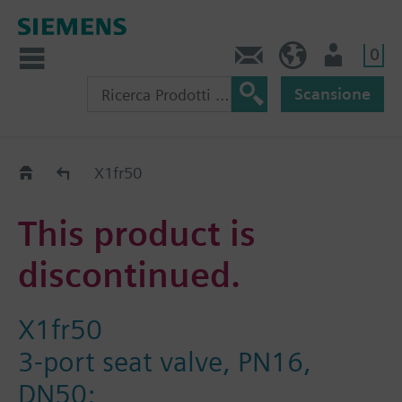
0
Contatti
CH (IT)
Utente
Scansione
Old2New
X1fr50
This product is
discontinued.
X1fr50
3-port seat valve, PN16,
DN50;