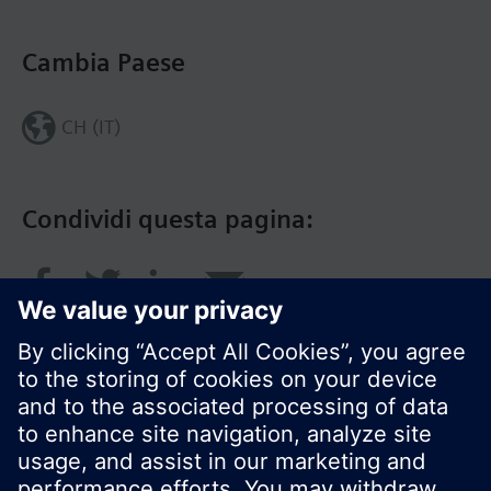
Cambia Paese
CH (IT)
Condividi questa pagina: