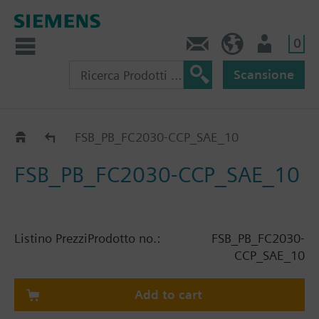
0
Contatti
CH (IT)
Utente
Scansione
Catalogo
FSB_PB_FC2030-CCP_SAE_10
FSB_PB_FC2030-CCP_SAE_10
Listino Prezzi
Prodotto no.:
FSB_PB_FC2030-
CCP_SAE_10
Add to cart