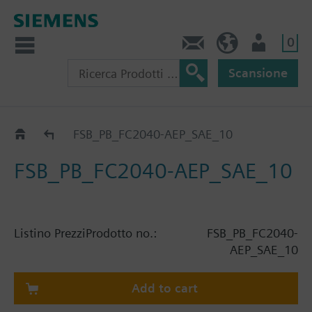
0
Contatti
CH (IT)
Utente
Scansione
Catalogo
FSB_PB_FC2040-AEP_SAE_10
FSB_PB_FC2040-AEP_SAE_10
Listino Prezzi
Prodotto no.:
FSB_PB_FC2040-
AEP_SAE_10
Add to cart