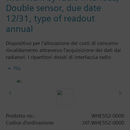
Double sensor, due date
12/31, type of readout
annual
Dispositivo per l'allocazione dei costi di consumo
riscaldamento attraverso l'acquisizione dei dati dai
radiatori. I ripartitori dotati di interfaccia radio
walk-by venogono letti in locale tramite RF (radio
Più
frequenza 868 MHz).
Programmazione con software ACT50
Espandibile con sonde remote
Informazioni aggiuntive
Tutti i ripartitori sono forniti senza piastra di
Prodotto no.:
WHE552-0000
montaggio, da ordinare separatamente.
Codice d'ordinazione:
JXF:WHE552-0000