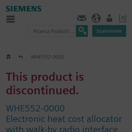
0
Contatti
CH (IT)
Utente
Scansione
Old2New
WHE552-0000
This product is
discontinued.
WHE552-0000
Electronic heat cost allocator
with walk-by radio interface,