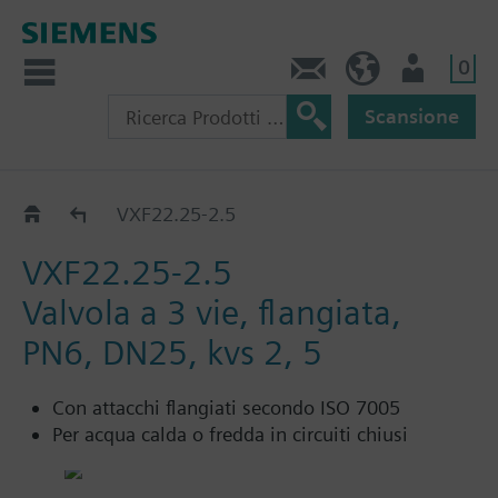
0
Contatti
CH (IT)
Utente
Scansione
VXF22..
VXF22.25-2.5
VXF22.25-2.5
Valvola a 3 vie, flangiata,
PN6, DN25, kvs 2, 5
Con attacchi flangiati secondo ISO 7005
Per acqua calda o fredda in circuiti chiusi