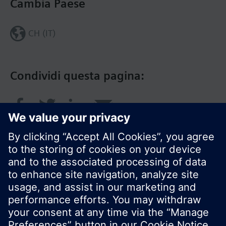
Cambia Paese
CH (IT)
Condividi questa pagina:
© Siemens Switzerland Ltd. 2018
I prodotti e i pressi possono variare a seconda del