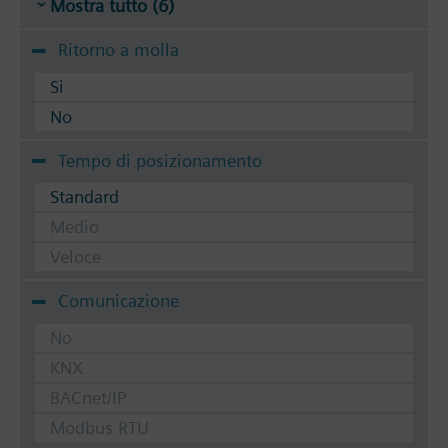
Mostra tutto (6)
Ritorno a molla
Si
No
Tempo di posizionamento
Standard
Medio
Veloce
Comunicazione
No
KNX
BACnet/IP
Modbus RTU