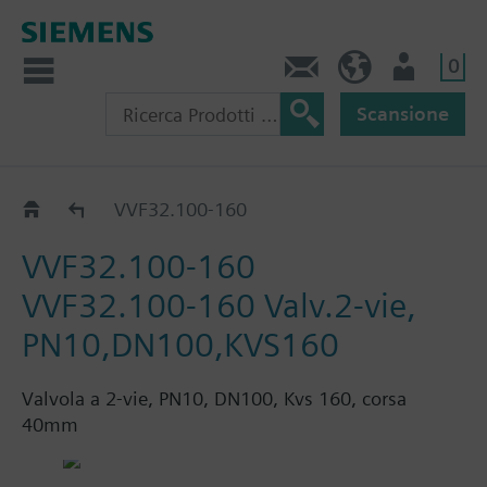
0
Contatti
CH (IT)
Utente
Scansione
VVF32..
VVF32.100-160
VVF32.100-160
VVF32.100-160 Valv.2-vie,
PN10,DN100,KVS160
Valvola a 2-vie, PN10, DN100, Kvs 160, corsa
40mm