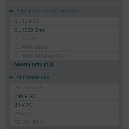
Segnale di posizionamento
0...10 V CC
0...1000 Ohm
0...20 mA
0..100% (KNX)
0..100% (Modbus RTU)
Mostra tutto (10)
Alimentazione
20...30 V DC
230 V AC
24 V AC
24 V DC
DC 24...48 V