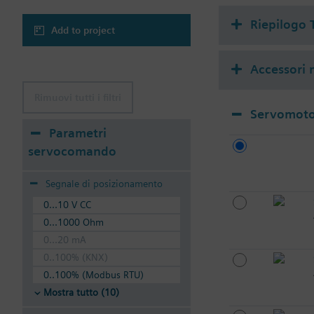
Riepilogo 
Add to project
Accessori m
Rimuovi tutti i filtri
Servomotor
Parametri
servocomando
Segnale di posizionamento
0...10 V CC
0...1000 Ohm
0...20 mA
0..100% (KNX)
0..100% (Modbus RTU)
Mostra tutto (10)