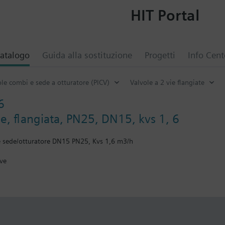
HIT Portal
atalogo
Guida alla sostituzione
Progetti
Info Cent
ole combi e sede a otturatore (PICV)
Valvole a 2 vie flangiate
6
ie, flangiata, PN25, DN15, kvs 1, 6
ie sede/otturatore DN15 PN25, Kvs 1,6 m3/h
ive
e valvole dei modelli V..F43.., V..F53.. con un elemento di riscaldamento 
deve essere sostituita.
i