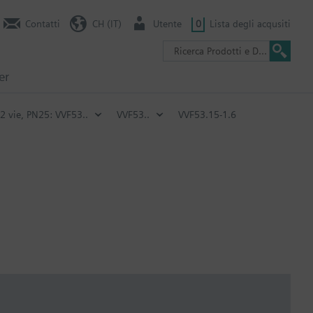
Contatti
CH (IT)
Utente
0
Lista degli acqusiti
er
2 vie, PN25: VVF53..
VVF53..
VVF53.15-1.6
a stelo e una temperatura del fluido inferiore a -5 °C, la