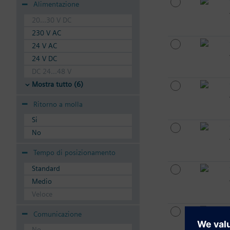
Alimentazione
20...30 V DC
230 V AC
24 V AC
24 V DC
DC 24...48 V
Mostra tutto (6)
Ritorno a molla
Si
No
Tempo di posizionamento
Standard
Medio
Veloce
Comunicazione
No