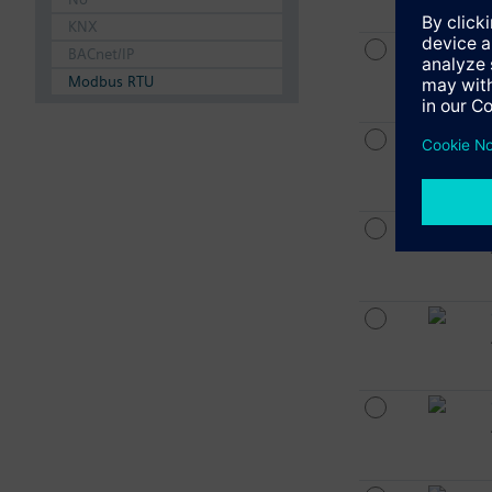
KNX
BACnet/IP
Modbus RTU