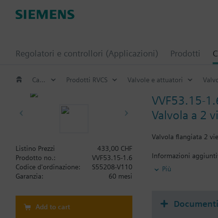
Regolatori e controllori (Applicazioni)
Prodotti
C
Catalogo
Prodotti RVCS
Valvole e attuatori
Valv
VVF53.15-1.
Valvola a 2 v
Valvola flangiata 2 v
Listino Prezzi
433,00 CHF
Informazioni aggiunt
Prodotto no.:
VVF53.15-1.6
Quando si utilizzano l
Codice d'ordinazione:
S55208-V110
Più
guarnizione ad albero 
Garanzia:
60 mesi
Document
Add to cart