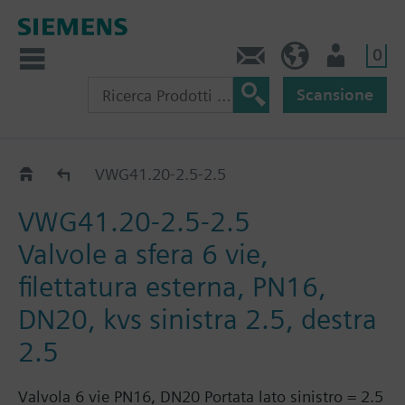
0
Contatti
CH (IT)
Utente
Scansione
VWG41.20..
VWG41.20-2.5-2.5
VWG41.20-2.5-2.5
Valvole a sfera 6 vie,
filettatura esterna, PN16,
DN20, kvs sinistra 2.5, destra
2.5
Valvola 6 vie PN16, DN20 Portata lato sinistro = 2.5