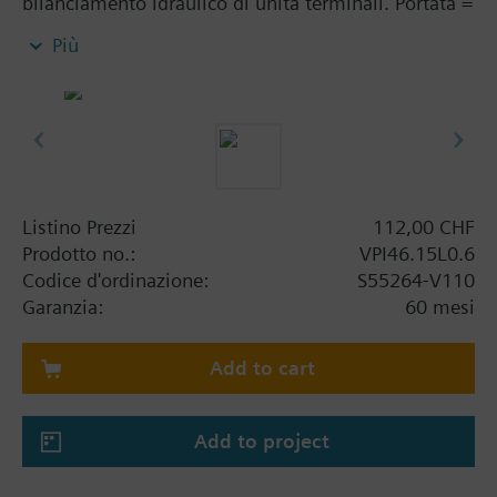
bilanciamento idraulico di unità terminali. Portata =
100 ÷ 575 l/h. Dp = 14,9 ÷ 600 kPa
Più
Listino Prezzi
112,00 CHF
Prodotto no.:
VPI46.15L0.6
Codice d'ordinazione:
S55264-V110
Garanzia:
60 mesi
Add to cart
Add to project