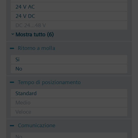
24 V AC
24 V DC
DC 24...48 V
Mostra tutto (6)
Ritorno a molla
Si
No
Tempo di posizionamento
Standard
Medio
Veloce
Comunicazione
No