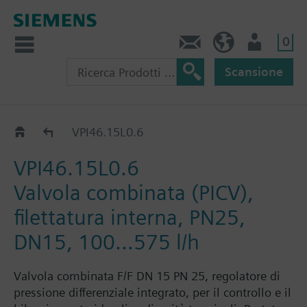
0
Contatti
CH (IT)
Utente
Scansione
VPI46..
VPI46.15L0.6
VPI46.15L0.6
Valvola combinata (PICV),
filettatura interna, PN25,
DN15, 100…575 l/h
Valvola combinata F/F DN 15 PN 25, regolatore di
pressione differenziale integrato, per il controllo e il